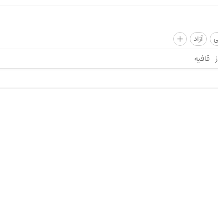
+
ی
آزاد
ز
قافیه