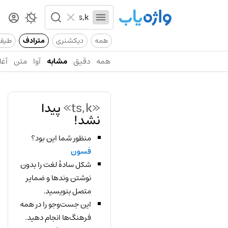
همه
دیکشنری
مترادف
طیف
همه
دقیق
مشابه
آوا
متن
آغا
«ts,k»
پیدا
نشد!
منظور شما این بود؟
فسون
شکل سادهٔ لغت را بدون
نوشتن وندها و ضمایر
متصل بنویسید.
این جست‌وجو را در همه
فرهنگ‌ها انجام دهید.