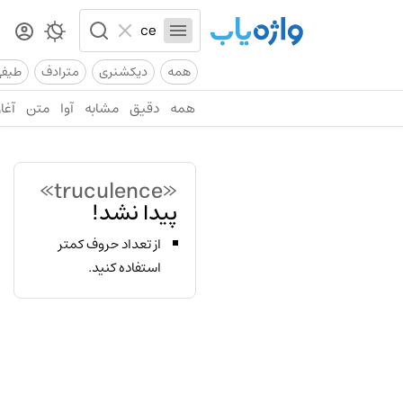
همه
دیکشنری
مترادف
طیف
همه
دقیق
مشابه
آوا
متن
آغاز
«truculence»
پیدا نشد!
از تعداد حروف کمتر
استفاده کنید.