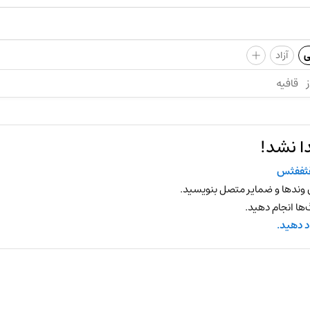
+
ی
آزاد
ز
قافیه
ا نشد!
ثففثس
 وندها و ضمایر متصل بنویسید.
ها انجام دهید.
د دهید.