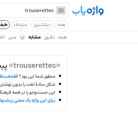
همه
دیکشنری
مترادف
طیف
همه
دقیق
مشابه
آوا
متن
آغا
«trouserettes»
پید
منظور شما این بود؟
فقخعسثق
شکل سادهٔ لغت را بدون نوشتن
این جست‌وجو را در همه فرهنگ‌
برای این واژه یک معنی پیشنها