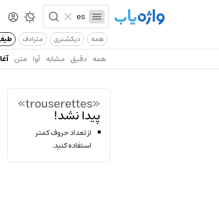
همه
دیکشنری
مترادف
طیف
همه
دقیق
مشابه
آوا
متن
آغاز
«trouserettes»
پیدا نشد!
از تعداد حروف کمتر
استفاده کنید.