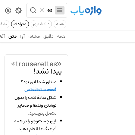
همه
دیکشنری
مترادف
طیف
همه
دقیق
مشابه
آوا
متن
آغاز
«trouserettes»
پیدا نشد!
منظور شما این بود؟
فقخعسثقثففثس
شکل سادهٔ لغت را بدون
نوشتن وندها و ضمایر
متصل بنویسید.
این جست‌وجو را در همه
فرهنگ‌ها انجام دهید.