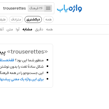
26 فرهنگ
همه
دیکشنری
مترادف
طیف
همه
دقیق
مشابه
آوا
متن
آغا
«trouserettes»
پید
منظور شما این بود؟
فقخعسثق
شکل سادهٔ لغت را بدون نوشتن
این جست‌وجو را در همه فرهنگ‌
برای این واژه یک معنی پیشنها