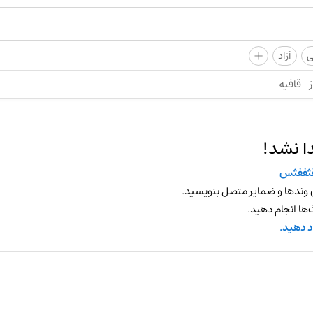
+
ی
آزاد
ز
قافیه
ا نشد!
ثففثس
 وندها و ضمایر متصل بنویسید.
ها انجام دهید.
د دهید.