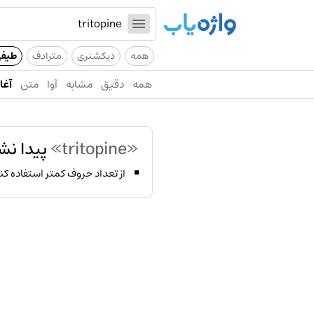
همه
دیکشنری
مترادف
طیف
همه
دقیق
مشابه
آوا
متن
آغاز
«tritopine»
پیدا نش
از تعداد حروف کمتر استفاده کن