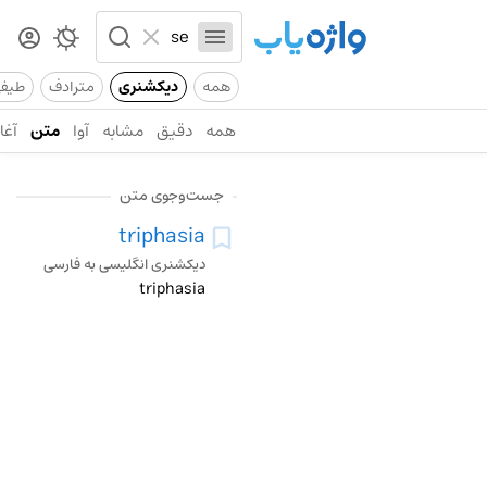
همه
دیکشنری
مترادف
طیف
همه
دقیق
مشابه
آوا
متن
آغاز
جست‌وجوی متن
triphasia
دیکشنری انگلیسی به فارسی
triphasia