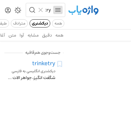
همه
دیکشنری
مترادف
طیف
همه
دقیق
مشابه
آوا
متن
آغاز
جست‌وجوی هم‌قافیه
trinketry
دیکشنری انگلیسی به فارسی
شگفت انگیز، جواهر الات بدلی