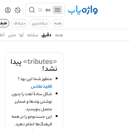
همه
دیکشنری
مترادف
طیف
همه
دقیق
مشابه
آوا
متن
آغاز
«tributes»
پیدا
نشد!
منظور شما این بود؟
فقهذعفثس
شکل سادهٔ لغت را بدون
نوشتن وندها و ضمایر
متصل بنویسید.
این جست‌وجو را در همه
فرهنگ‌ها انجام دهید.