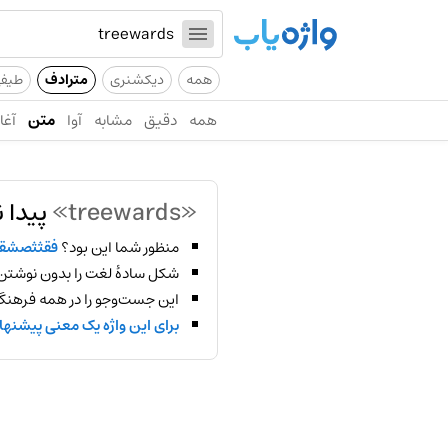
همه
دیکشنری
مترادف
طیف
همه
دقیق
مشابه
آوا
متن
آغاز
«treewards»
پیدا 
منظور شما این بود؟
فقثثصشق
شکل سادهٔ لغت را بدون نوشتن
این جست‌وجو را در همه فرهنگ‌
برای این واژه یک معنی پیشنها