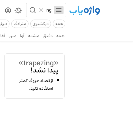
همه
دیکشنری
مترادف
طیف
همه
دقیق
مشابه
آوا
متن
آغاز
«trapezing»
پیدا نشد!
از تعداد حروف کمتر
استفاده کنید.