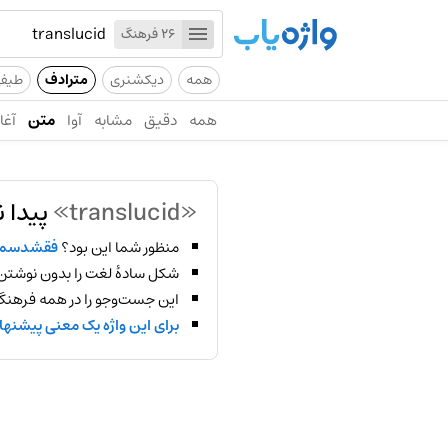
26 فرهنگ
همه
دیکشنری
مترادف
طیف
همه
دقیق
مشابه
آوا
متن
آغاز
«translucid»
پیدا 
منظور شما این بود؟
فقشدسمع
شکل سادهٔ لغت را بدون نوشتن
این جست‌وجو را در همه فرهنگ‌
برای این واژه یک معنی پیشنها