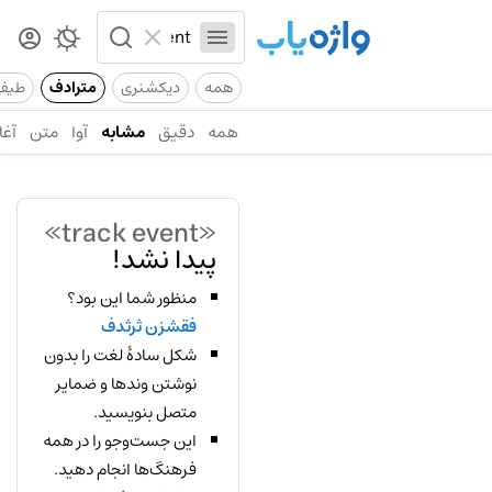
همه
دیکشنری
مترادف
طیف
همه
دقیق
مشابه
آوا
متن
آغا
«track event»
پیدا نشد!
منظور شما این بود؟
فقشزن ثرثدف
شکل سادهٔ لغت را بدون
نوشتن وندها و ضمایر
متصل بنویسید.
این جست‌وجو را در همه
فرهنگ‌ها انجام دهید.