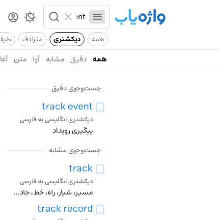
همه
دیکشنری
مترادف
طیف
همه
دقیق
مشابه
آوا
متن
آغاز
جست‌وجوی دقیق
track event
دیکشنری انگلیسی به فارسی
پیگیری رویداد
جست‌وجوی مشابه
track
دیکشنری انگلیسی به فارسی
مسیر، شیار، راه، خط، جاده، رد پا، زنجیر، خط راه آهن، لبه، تسلسل، توالی، خط اهن، باریکه، نشان، مسابقه دویدن، اثر، دنبال کردن، پیگردی کردن، ردپا را گرفتن، پی کردن
track record