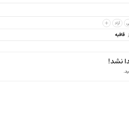
+
ی
آزاد
قافیه
ا نشد!
ید.