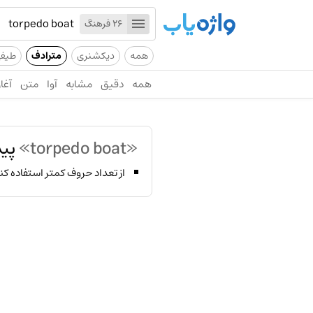
26 فرهنگ
همه
دیکشنری
مترادف
طیف
همه
دقیق
مشابه
آوا
متن
آغاز
«torpedo boat»
پید
از تعداد حروف کمتر استفاده کن