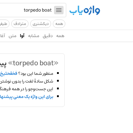
همه
دیکشنری
مترادف
طیف
همه
دقیق
مشابه
آوا
متن
آغاز
«torpedo boat»
پید
منظور شما این بود؟
فخقحثیخ
شکل سادهٔ لغت را بدون نوشتن
این جست‌وجو را در همه فرهنگ‌
برای این واژه یک معنی پیشنها