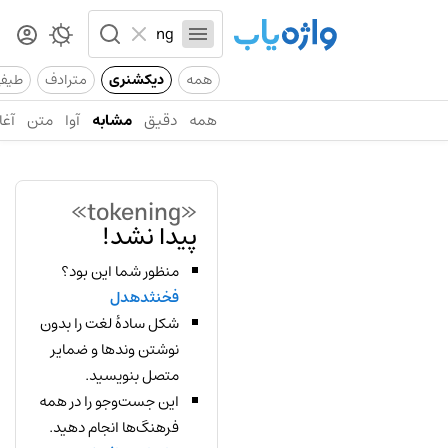
همه
دیکشنری
مترادف
طیف
همه
دقیق
مشابه
آوا
متن
آغا
«tokening»
پیدا نشد!
منظور شما این بود؟
فخنثدهدل
شکل سادهٔ لغت را بدون
نوشتن وندها و ضمایر
متصل بنویسید.
این جست‌وجو را در همه
فرهنگ‌ها انجام دهید.