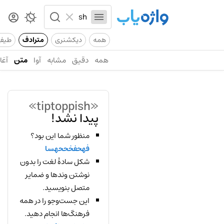
همه
دیکشنری
مترادف
طیف
همه
دقیق
مشابه
آوا
متن
آغاز
«tiptoppish»
پیدا نشد!
منظور شما این بود؟
فهحفخححهسا
شکل سادهٔ لغت را بدون
نوشتن وندها و ضمایر
متصل بنویسید.
این جست‌وجو را در همه
فرهنگ‌ها انجام دهید.