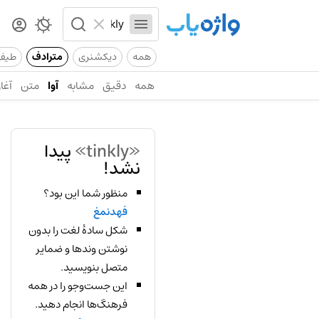
همه
دیکشنری
مترادف
طیف
همه
دقیق
مشابه
آوا
متن
آغاز
«tinkly»
پیدا
نشد!
منظور شما این بود؟
فهدنمغ
شکل سادهٔ لغت را بدون
نوشتن وندها و ضمایر
متصل بنویسید.
این جست‌وجو را در همه
فرهنگ‌ها انجام دهید.