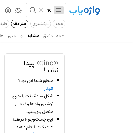
همه
دیکشنری
مترادف
طیف
همه
دقیق
مشابه
آوا
متن
آغا
«tinc»
پیدا
نشد!
منظور شما این بود؟
فهدز
شکل سادهٔ لغت را بدون
نوشتن وندها و ضمایر
متصل بنویسید.
این جست‌وجو را در همه
فرهنگ‌ها انجام دهید.