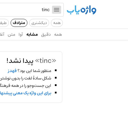
همه
دیکشنری
مترادف
طیف
همه
دقیق
مشابه
آوا
متن
آغا
«tinc»
پیدا نشد!
منظور شما این بود؟
فهدز
شکل سادهٔ لغت را بدون نوشتن
این جست‌وجو را در همه فرهنگ‌
برای این واژه یک معنی پیشنها