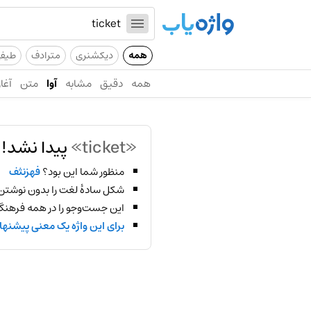
همه
دیکشنری
مترادف
طیف
همه
دقیق
مشابه
آوا
متن
آغاز
«ticket»
پیدا نشد!
منظور شما این بود؟
فهزنثف
شکل سادهٔ لغت را بدون نوشتن
این جست‌وجو را در همه فرهنگ‌
برای این واژه یک معنی پیشنها