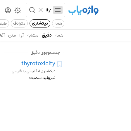
همه
دیکشنری
مترادف
طیف
همه
دقیق
مشابه
آوا
متن
آغاز
جست‌وجوی دقیق
thyrotoxicity
دیکشنری انگلیسی به فارسی
تیروئید سمیت