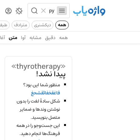
همه
دیکشنری
مترادف
طیف
همه
دقیق
مشابه
آوا
متن
آغاز
«thyrotherapy»
پیدا نشد!
منظور شما این بود؟
فاغقخفاثقشحغ
شکل سادهٔ لغت را بدون
نوشتن وندها و ضمایر
متصل بنویسید.
این جست‌وجو را در همه
فرهنگ‌ها انجام دهید.