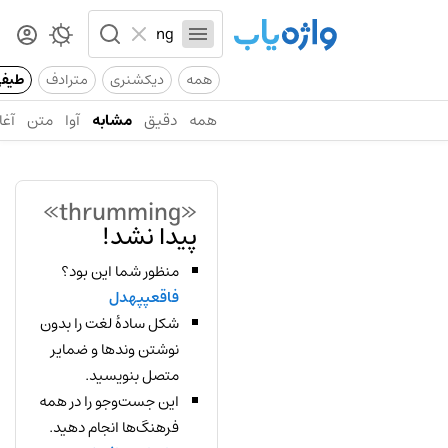
همه
دیکشنری
مترادف
طیف
همه
دقیق
مشابه
آوا
متن
آغا
«thrumming»
پیدا نشد!
منظور شما این بود؟
فاقعپپهدل
شکل سادهٔ لغت را بدون
نوشتن وندها و ضمایر
متصل بنویسید.
این جست‌وجو را در همه
فرهنگ‌ها انجام دهید.