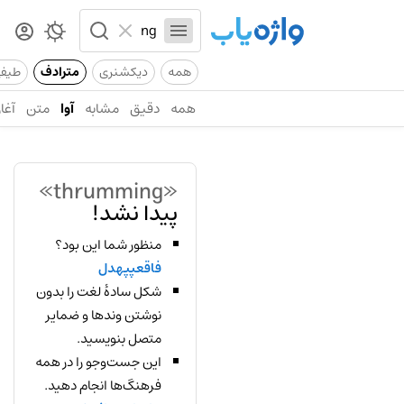
همه
دیکشنری
مترادف
طیف
همه
دقیق
مشابه
آوا
متن
آغاز
«thrumming»
پیدا نشد!
منظور شما این بود؟
فاقعپپهدل
شکل سادهٔ لغت را بدون
نوشتن وندها و ضمایر
متصل بنویسید.
این جست‌وجو را در همه
فرهنگ‌ها انجام دهید.