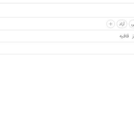
+
ی
آزاد
ز
قافیه