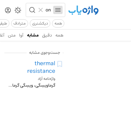
همه
دیکشنری
مترادف
طیف
همه
دقیق
مشابه
آوا
متن
آغا
جست‌وجوی مشابه
thermal
resistance
واژه‌نامه آزاد
گرماویسِگی، ویسِگی گرمایی.