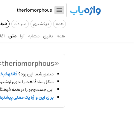
همه
دیکشنری
مترادف
طیف
همه
دقیق
مشابه
آوا
متن
آغاز
«theriomorphous»
منظور شما این بود؟
فاثقهخپ
شکل سادهٔ لغت را بدون نوشتن
این جست‌وجو را در همه فرهنگ‌
برای این واژه یک معنی پیشنها