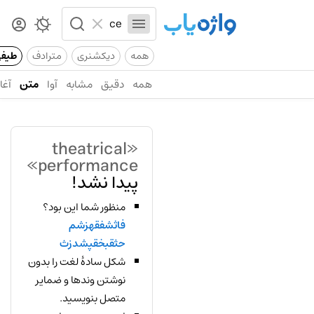
همه
دیکشنری
مترادف
طیف
همه
دقیق
مشابه
آوا
متن
آغاز
«theatrical
performance»
پیدا نشد!
منظور شما این بود؟
فاثشفقهزشم
حثقبخقپشدزث
شکل سادهٔ لغت را بدون
نوشتن وندها و ضمایر
متصل بنویسید.