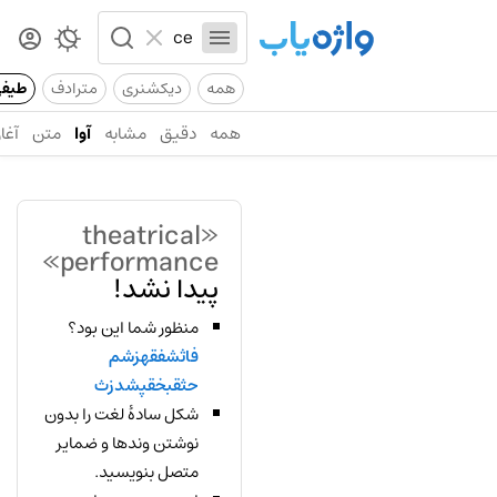
همه
دیکشنری
مترادف
طیف
همه
دقیق
مشابه
آوا
متن
آغاز
«theatrical
performance»
پیدا نشد!
منظور شما این بود؟
فاثشفقهزشم
حثقبخقپشدزث
شکل سادهٔ لغت را بدون
نوشتن وندها و ضمایر
متصل بنویسید.