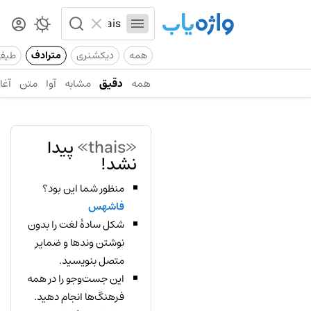
همه
دیکشنری
مترادف
طیف
همه
دقیق
مشابه
آوا
متن
آغاز
«thais»
پیدا
نشد!
منظور شما این بود؟
فاشهس
شکل سادهٔ لغت را بدون
نوشتن وندها و ضمایر
متصل بنویسید.
این جست‌وجو را در همه
فرهنگ‌ها انجام دهید.