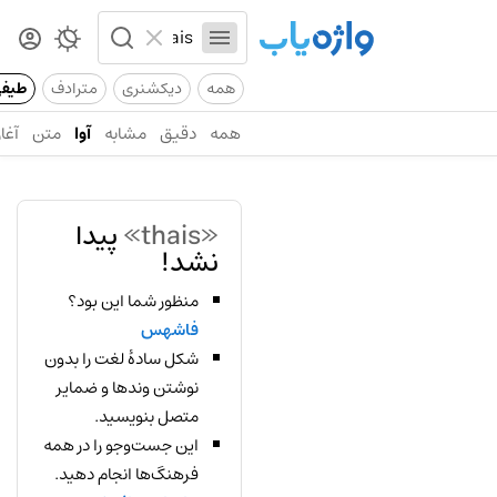
همه
دیکشنری
مترادف
طیف
همه
دقیق
مشابه
آوا
متن
آغاز
«thais»
پیدا
نشد!
منظور شما این بود؟
فاشهس
شکل سادهٔ لغت را بدون
نوشتن وندها و ضمایر
متصل بنویسید.
این جست‌وجو را در همه
فرهنگ‌ها انجام دهید.