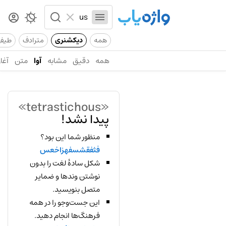
همه
دیکشنری
مترادف
طیف
همه
دقیق
مشابه
آوا
متن
آغاز
«tetrastichous»
پیدا نشد!
منظور شما این بود؟
فثفقشسفهزاخعس
شکل سادهٔ لغت را بدون
نوشتن وندها و ضمایر
متصل بنویسید.
این جست‌وجو را در همه
فرهنگ‌ها انجام دهید.