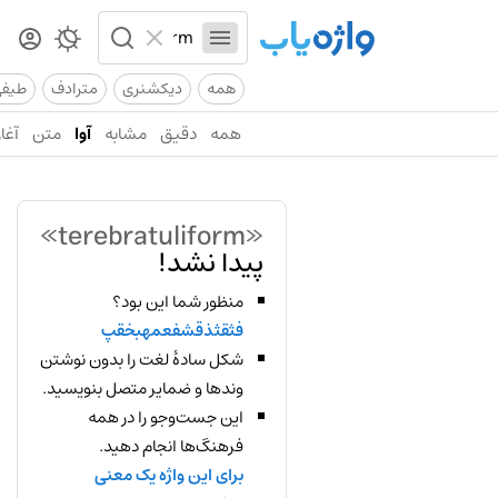
همه
دیکشنری
مترادف
طیف
همه
دقیق
مشابه
آوا
متن
آغاز
«terebratuliform»
پیدا نشد!
منظور شما این بود؟
فثقثذقشفعمهبخقپ
شکل سادهٔ لغت را بدون نوشتن
وندها و ضمایر متصل بنویسید.
این جست‌وجو را در همه
فرهنگ‌ها انجام دهید.
برای این واژه یک معنی