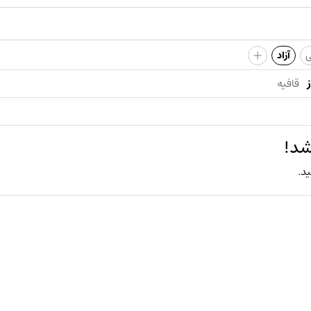
+
ی
آزاد
قافیه
شد!
ید.