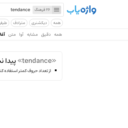
26 فرهنگ
همه
دیکشنری
مترادف
طیف
همه
دقیق
مشابه
آوا
متن
آغاز
«tendance»
پیدا ن
از تعداد حروف کمتر استفاده کن