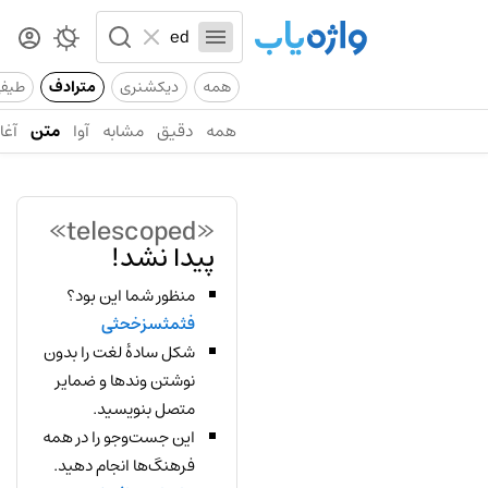
همه
دیکشنری
مترادف
طیف
همه
دقیق
مشابه
آوا
متن
آغاز
«telescoped»
پیدا نشد!
منظور شما این بود؟
فثمثسزخحثی
شکل سادهٔ لغت را بدون
نوشتن وندها و ضمایر
متصل بنویسید.
این جست‌وجو را در همه
فرهنگ‌ها انجام دهید.