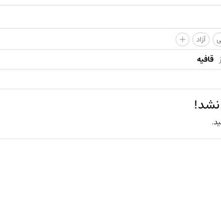
+
ی
آزاد
قافیه
نشد!
ید.