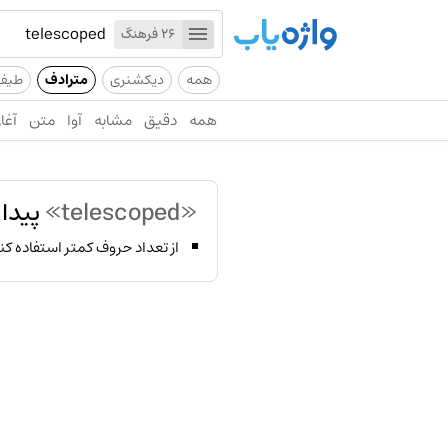
26 فرهنگ
همه
دیکشنری
مترادف
طیف
همه
دقیق
مشابه
آوا
متن
آغاز
«telescoped»
پیدا 
از تعداد حروف کمتر استفاده کن