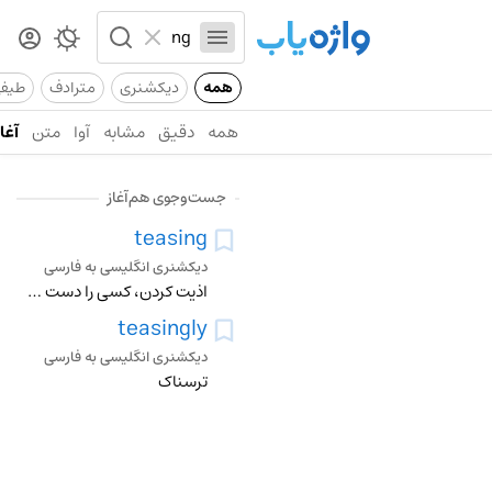
همه
دیکشنری
مترادف
طیف
همه
دقیق
مشابه
آوا
متن
آغاز
جست‌وجوی هم‌آغاز
teasing
دیکشنری انگلیسی به فارسی
اذیت کردن، کسی را دست انداختن، ازار دادن، سخنان نیشدارگفتن، پوشدادن مو، طنازی کردن
teasingly
دیکشنری انگلیسی به فارسی
ترسناک