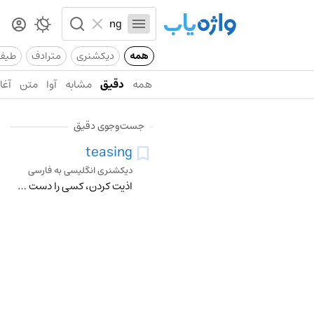
همه
دیکشنری
مترادف
طیف
همه
دقیق
مشابه
آوا
متن
آغاز
جست‌وجوی دقیق
teasing
دیکشنری انگلیسی به فارسی
اذیت کردن، کسی را دست انداختن، ازار دادن، سخنان نیشدارگفتن، پوشدادن مو، طنازی کردن