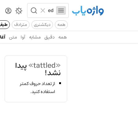
همه
دیکشنری
مترادف
طیف
همه
دقیق
مشابه
آوا
متن
آغاز
«tattled»
پیدا
نشد!
از تعداد حروف کمتر
استفاده کنید.