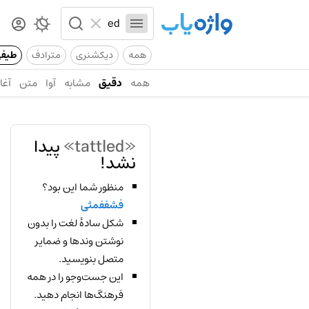
همه
دیکشنری
مترادف
طیف
همه
دقیق
مشابه
آوا
متن
آغاز
«tattled»
پیدا
نشد!
منظور شما این بود؟
فشففمثی
شکل سادهٔ لغت را بدون
نوشتن وندها و ضمایر
متصل بنویسید.
این جست‌وجو را در همه
فرهنگ‌ها انجام دهید.