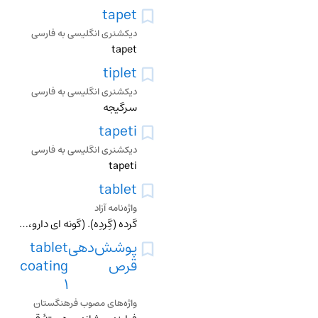
tapet
دیکشنری انگلیسی به فارسی
tapet
tiplet
دیکشنری انگلیسی به فارسی
سرگیجه
tapeti
دیکشنری انگلیسی به فارسی
tapeti
tablet
واژه‌نامه آزاد
گرده (گِردِه). (گونه ای دارو، قرص). درود. بروید به واژه نامۀ پارسی سرۀ فرهنگستان. پاس. پَلمَک. گونه ای رایانۀ کوچک که در کف دست (به انگلیسی palm) جا می شود. «پل
پوشش‌دهی
tablet
قرص
coating
1
واژه‌های مصوب فرهنگستان