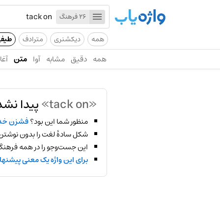
26 فرهنگ
همه
دیکشنری
مترادف
طیف
همه
دقیق
مشابه
آوا
متن
آغاز
«tack on»
پیدا نشد
منظور شما این بود؟
فشزن خد
شکل سادهٔ لغت را بدون نوشتن
این جست‌وجو را در همه فرهنگ‌
برای این واژه یک معنی پیشنها