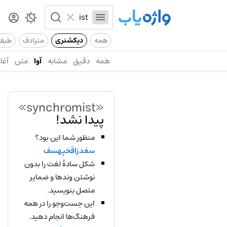
همه
دیکشنری
مترادف
طیف
همه
دقیق
مشابه
آوا
متن
آغاز
«synchromist»
پیدا نشد!
منظور شما این بود؟
سغدزاقخپهسف
شکل سادهٔ لغت را بدون
نوشتن وندها و ضمایر
متصل بنویسید.
این جست‌وجو را در همه
فرهنگ‌ها انجام دهید.