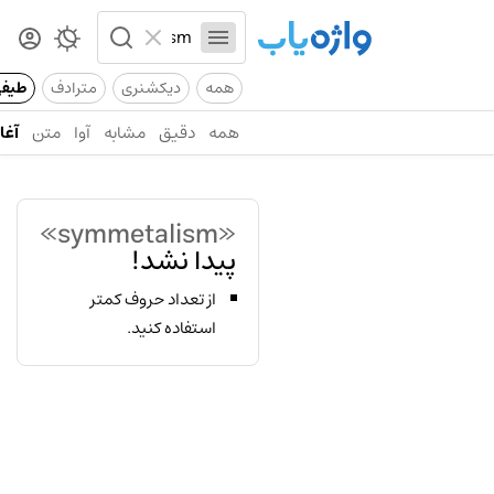
همه
دیکشنری
مترادف
طیف
همه
دقیق
مشابه
آوا
متن
آغاز
«symmetalism»
پیدا نشد!
از تعداد حروف کمتر
استفاده کنید.