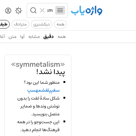
همه
دیکشنری
مترادف
طیف
همه
دقیق
مشابه
آوا
متن
آغاز
«symmetalism»
پیدا نشد!
منظور شما این بود؟
سغپپثفشمهسپ
شکل سادهٔ لغت را بدون
نوشتن وندها و ضمایر
متصل بنویسید.
این جست‌وجو را در همه
فرهنگ‌ها انجام دهید.