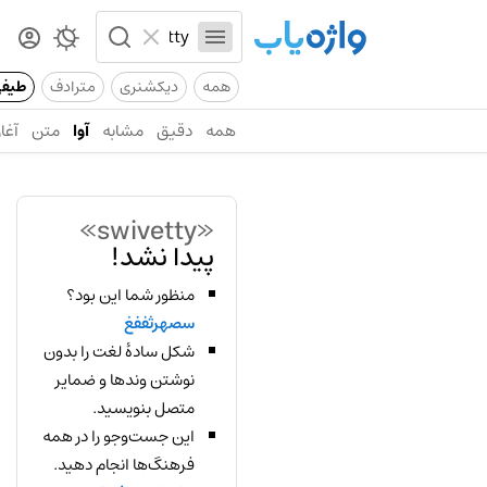
همه
دیکشنری
مترادف
طیف
همه
دقیق
مشابه
آوا
متن
آغاز
«swivetty»
پیدا نشد!
منظور شما این بود؟
سصهرثففغ
شکل سادهٔ لغت را بدون
نوشتن وندها و ضمایر
متصل بنویسید.
این جست‌وجو را در همه
فرهنگ‌ها انجام دهید.